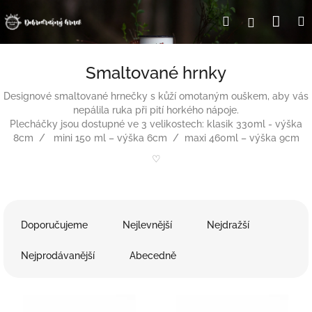
Přejít
Nák
Hledat
Přihlášení
na
obsah
koší
Smaltované hrnky
Designové smaltované hrnečky s kůží omotaným ouškem, aby vás
nepálila ruka při pití horkého nápoje.
Plecháčky jsou dostupné ve 3 velikostech:
klasik 330ml - výška
8cm /
mini 150 ml – výška 6cm /
maxi 460ml – výška 9cm
♡
Ř
a
Doporučujeme
Nejlevnější
Nejdražší
z
e
Nejprodávanější
Abecedně
n
í
V
p