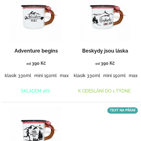
ý
r
p
o
i
d
s
u
p
k
r
t
o
ů
d
Adventure begins
Beskydy jsou láska
u
k
390 Kč
390 Kč
od
od
t
ů
klasik 330ml
mini 150ml
maxi 460ml
klasik 330ml
mini 150ml
maxi 
SKLADEM 1KS
K ODESLÁNÍ DO 1 TÝDNE
TEXT NA PŘÁNÍ