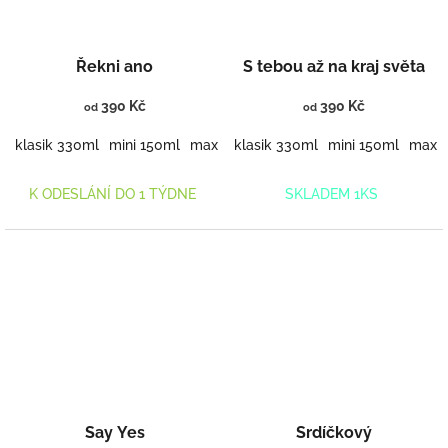
Řekni ano
S tebou až na kraj světa
390 Kč
390 Kč
od
od
klasik 330ml
mini 150ml
maxi 460ml
klasik 330ml
mini 150ml
maxi 
K ODESLÁNÍ DO 1 TÝDNE
SKLADEM 1KS
Say Yes
Srdíčkový