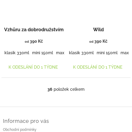
Vzhůru za dobrodružstvím
Wild
390 Kč
390 Kč
od
od
klasik 330ml
mini 150ml
maxi 460ml
klasik 330ml
mini 150ml
maxi 
K ODESLÁNÍ DO 1 TÝDNE
K ODESLÁNÍ DO 1 TÝDNE
36
položek celkem
O
v
l
á
Z
d
á
a
Informace pro vás
p
c
a
Obchodní podmínky
í