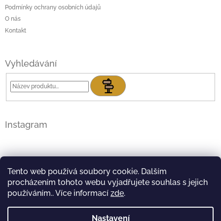
t
p
Podmínky ochrany osobních údajů
í
r
O nás
v
Kontakt
k
y
v
Vyhledávání
ý
p
i
Hledat
s
u
Instagram
Tento web používá soubory cookie. Dalším
procházením tohoto webu vyjadřujete souhlas s jejich
používáním.. Více informací
zde
.
Nastavení