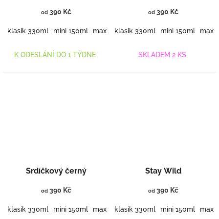
390 Kč
390 Kč
od
od
klasik 330ml
mini 150ml
maxi 460ml
klasik 330ml
mini 150ml
maxi 
K ODESLÁNÍ DO 1 TÝDNE
SKLADEM 2 KS
Srdíčkový černý
Stay Wild
390 Kč
390 Kč
od
od
klasik 330ml
mini 150ml
maxi 460ml
klasik 330ml
mini 150ml
maxi 