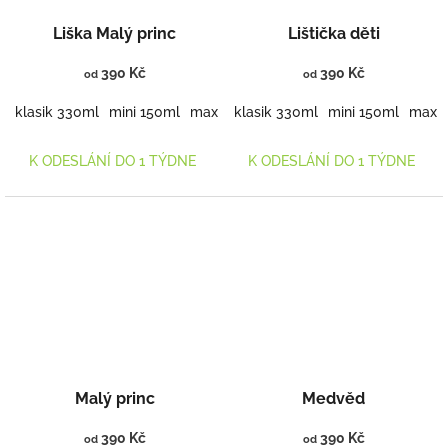
Liška Malý princ
Lištička děti
390 Kč
390 Kč
od
od
klasik 330ml
mini 150ml
maxi 460ml
klasik 330ml
mini 150ml
maxi 
K ODESLÁNÍ DO 1 TÝDNE
K ODESLÁNÍ DO 1 TÝDNE
Malý princ
Medvěd
390 Kč
390 Kč
od
od