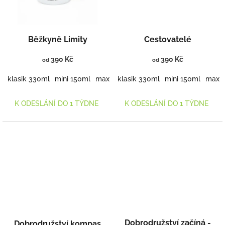
Běžkyně Limity
Cestovatelé
390 Kč
390 Kč
od
od
klasik 330ml
mini 150ml
maxi 460ml
klasik 330ml
mini 150ml
maxi 
K ODESLÁNÍ DO 1 TÝDNE
K ODESLÁNÍ DO 1 TÝDNE
Dobrodružství začíná -
Dobrodružství kompas