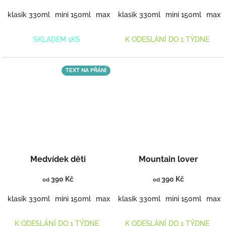
klasik 330ml
mini 150ml
maxi 460ml
klasik 330ml
mini 150ml
maxi 
SKLADEM 1KS
K ODESLÁNÍ DO 1 TÝDNE
TEXT NA PŘÁNÍ
Medvídek děti
Mountain lover
390 Kč
390 Kč
od
od
klasik 330ml
mini 150ml
maxi 460ml
klasik 330ml
mini 150ml
maxi 
K ODESLÁNÍ DO 1 TÝDNE
K ODESLÁNÍ DO 1 TÝDNE