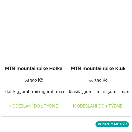
MTB mountainbike Holka
MTB mountainbike Kluk
390 Kč
390 Kč
od
od
klasik 330ml
mini 150ml
maxi 460ml
klasik 330ml
mini 150ml
maxi 
K ODESLÁNÍ DO 1 TÝDNE
K ODESLÁNÍ DO 1 TÝDNE
VARIANTY MOTIVU