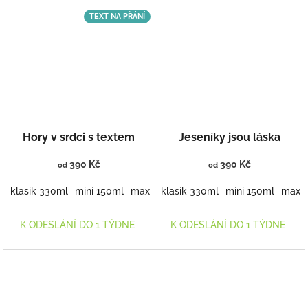
TEXT NA PŘÁNÍ
Hory v srdci s textem
Jeseníky jsou láska
390 Kč
390 Kč
od
od
klasik 330ml
mini 150ml
maxi 460ml
klasik 330ml
mini 150ml
maxi 
K ODESLÁNÍ DO 1 TÝDNE
K ODESLÁNÍ DO 1 TÝDNE