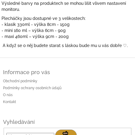
Výsledné barvy na produktech se mohou lišit vlivem nastavení
monitoru.
Plecháčky jsou dostupné ve 3 velikostech:
- klasik 330ml - výška 8cm - 150g
- mini 160 ml – výška 6cm - 90g
- maxi 460ml – výška 9cm - 200g
A když se o něj budete starat s láskou bude mu u vás dobře
♡.
Z
á
Informace pro vás
p
a
Obchodní podmínky
t
Podmínky ochrany osobních údajů
í
O nás
Kontakt
Vyhledávání
Hledat