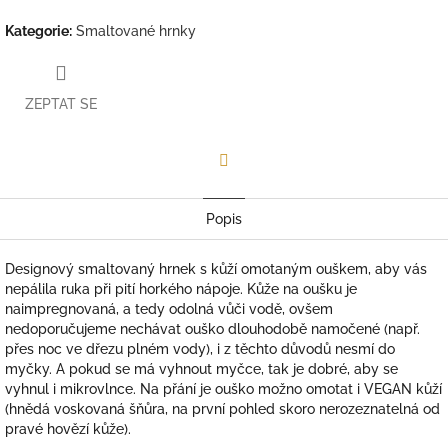
Kategorie
:
Smaltované hrnky
ZEPTAT SE
Facebook
Popis
Designový smaltovaný hrnek s kůží omotaným ouškem, aby vás
nepálila ruka při pití horkého nápoje. Kůže na oušku je
naimpregnovaná, a tedy odolná vůči vodě, ovšem
nedoporučujeme nechávat ouško dlouhodobě namočené (např.
přes noc ve dřezu plném vody), i z těchto důvodů
nesmí do
myčky. A pokud se má vyhnout myčce, tak je dobré, aby se
vyhnul i mikrovlnce. Na přání je ouško možno omotat i VEGAN kůží
(hnědá voskovaná šňůra, na první pohled skoro nerozeznatelná od
pravé hovězí kůže).