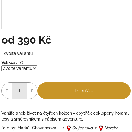
od
390 Kč
Měrná
Zvolte variantu
cena:
Velikost
?
Do košíku
Vanlife aneb život na čtyřech kolech - obytňák obklopený horami,
lesy a směrovníkem s nápisem adventure.
foto by: Markét Chovancová - 1.
Švýcarsko, 2
.
Norsko