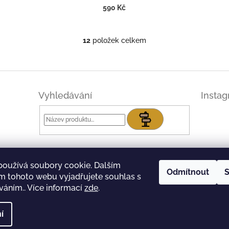
590 Kč
12
položek celkem
O
v
l
á
d
a
Vyhledávání
Insta
c
í
Hledat
p
r
v
k
y
používá soubory cookie. Dalším
v
Odmítnout
S
m tohoto webu vyjadřujete souhlas s
ý
íváním.. Více informací
zde
.
p
i
s
í
u
na práva vyhrazena.