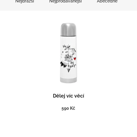
Nejdražší
Nejprodávanější
Abecedně
Dělej víc věcí
590 Kč