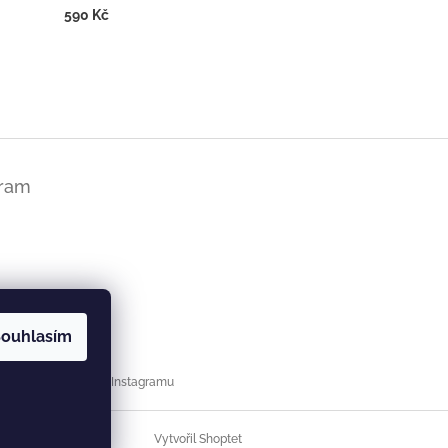
590 Kč
gram
ouhlasím
Sledovat na Instagramu
Vytvořil Shoptet