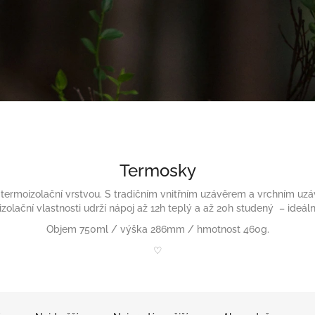
Termosky
 termoizolační vrstvou. S tradičním vnitřním uzávěrem a vrchním u
izolační vlastnosti udrží nápoj až 12h teplý a až 20h studený – ideální
Objem 750ml / výška 286mm / hmotnost 460g.
♡