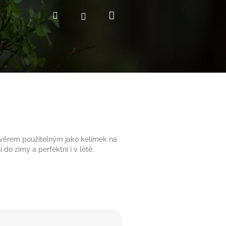
Nákupní
Hledat
Přihlášení
košík
závěrem použitelným jako kelímek na
 do zimy a perfektní i v létě.