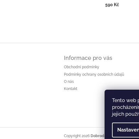
590 Kč
Z
á
Informace pro vás
p
a
Obchodní podmínky
t
Podmínky ochrany osobních údajů
í
O nás
Kontakt
Tento web 
procházení
jejich použ
Nastaven
Copyright 2026
Dobrodružný hrnek
. Všech