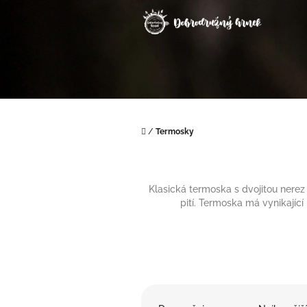
Přejít
na
obsah
Domů
/
Termosky
Klasická termoska s dvojitou nerez
pití. Termoska má vynikající 
Ř
a