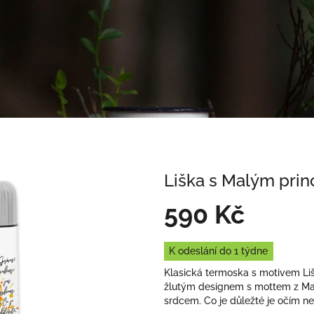
Liška s Malým pri
590 Kč
Měrná
K odeslání do 1 týdne
cena:
Klasická termoska s motivem Li
žlutým designem s mottem z Mal
srdcem. Co je důležté je očím nev