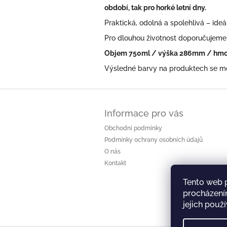
období, tak pro horké letní dny.
Praktická, odolná a spolehlivá – ide
Pro dlouhou životnost doporučujeme 
Objem 750ml / výška 286mm / hmo
Výsledné barvy na produktech se moh
Z
á
Informace pro vás
p
a
Obchodní podmínky
t
Podmínky ochrany osobních údajů
í
O nás
Kontakt
Tento web 
procházení
jejich použ