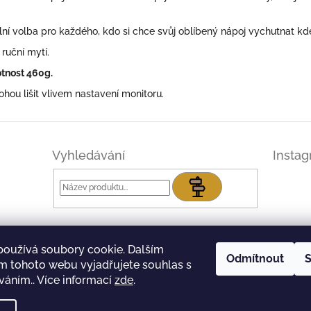
ální volba pro každého, kdo si chce svůj oblíbený nápoj vychutnat kde
ruční mytí.
tnost 460g.
ou lišit vlivem nastavení monitoru.
Vyhledávání
Insta
Hledat
používá soubory cookie. Dalším
Odmítnout
S
m tohoto webu vyjadřujete souhlas s
íváním.. Více informací
zde
.