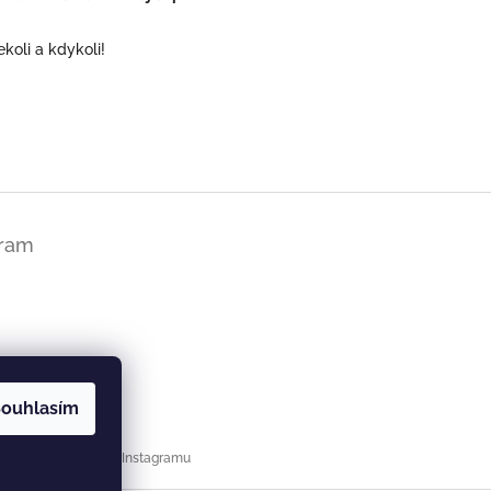
koli a kdykoli!
gram
ouhlasím
Sledovat na Instagramu