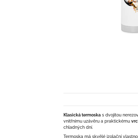
Klasická termoska
s dvojitou nerezov
vnitřnímu uzávěru a praktickému
vr
chladných dní.
Termoska má skvělé izolační vlastnost