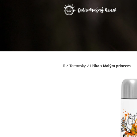
Přejít
na
obsah
Domů
/
Termosky
/
Liška s Malým princem