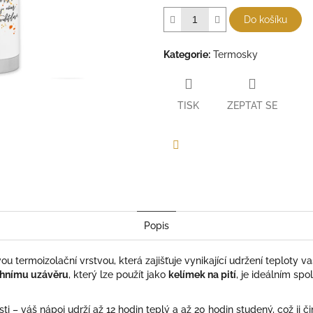
Do košíku
Kategorie
:
Termosky
TISK
ZEPTAT SE
Facebook
Popis
ou termoizolační vrstvou, která zajišťuje vynikající udržení teploty 
chnímu uzávěru
, který lze použít jako
kelímek na pití
, je ideálním s
i – váš nápoj udrží až 12 hodin teplý a až 20 hodin studený, což ji či