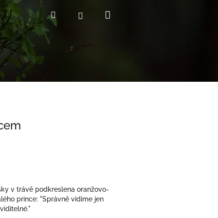
Nákupní
Hledat
Přihlášení
košík
ncem
šky v trávě podkreslena oranžovo-
ého prince: "Správně vidíme jen
iditelné."