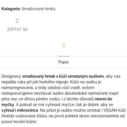
Kategorie
:
Smaltované hrnky
ZEPTAT SE
Facebook
Popis
Designový
smaltovaný hrnek s kůží omotaným ouškem
, aby vás
nepálila ruka při pití horkého nápoje. Kůže na oušku je
naimpregnovaná, a tedy odolná vůči vodě, ovšem
nedoporučujeme nechávat ouško dlouhodobě namočené (např.
přes noc ve dřezu plném vody), i z těchto důvodů
nesmí do
myčky
. A pokud se má vyhnout myčce, tak je dobré, aby se
vyhnul i mikrovlnce
. Na přání je ouško možno omotat i VEGAN kůží
(hnědá voskovaná šňůra, na první pohled skoro nerozeznatelná od
pravé hovězí kůže).