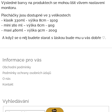
Výsledné barvy na produktech se mohou lišit vlivem nastavení
monitoru.
Plecháčky jsou dostupné ve 3 velikostech:
- klasik 330ml - výška 8cm - 150g
- mini 160 ml – výška 6cm - 90g
- maxi 460ml – výška 9cm - 200g
A když se o něj budete starat s láskou bude mu u vás dobře
♡.
Z
á
Informace pro vás
p
a
Obchodní podmínky
t
Podmínky ochrany osobních údajů
í
O nás
Kontakt
Vyhledávání
Hledat