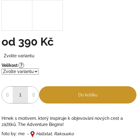
od
390 Kč
Měrná
Zvolte variantu
cena:
Velikost
?
Do košíku
Hrnek s motivem, který inspiruje k objevování nových cest a
zážitků. The Adventure Begins!
foto by: me -
Hallstat, Rakousko