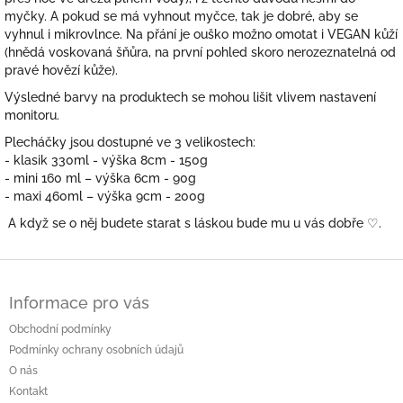
myčky. A pokud se má vyhnout myčce, tak je dobré, aby se
vyhnul i mikrovlnce. Na přání je ouško možno omotat i VEGAN kůží
(hnědá voskovaná šňůra, na první pohled skoro nerozeznatelná od
pravé hovězí kůže).
Výsledné barvy na produktech se mohou lišit vlivem nastavení
monitoru.
Plecháčky jsou dostupné ve 3 velikostech:
- klasik 330ml - výška 8cm - 150g
- mini 160 ml – výška 6cm - 90g
- maxi 460ml – výška 9cm - 200g
A když se o něj budete starat s láskou bude mu u vás dobře
♡.
Z
á
Informace pro vás
p
a
Obchodní podmínky
t
Podmínky ochrany osobních údajů
í
O nás
Kontakt