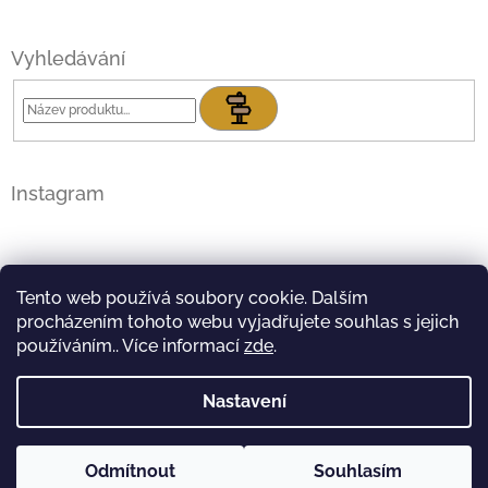
Vyhledávání
Hledat
Instagram
Tento web používá soubory cookie. Dalším
procházením tohoto webu vyjadřujete souhlas s jejich
používáním.. Více informací
zde
.
Nastavení
Sledovat na Instagramu
Odmítnout
Souhlasím
Copyright 2026
Dobrodružný hrnek
. Všechna práva
Vytvořil Shoptet