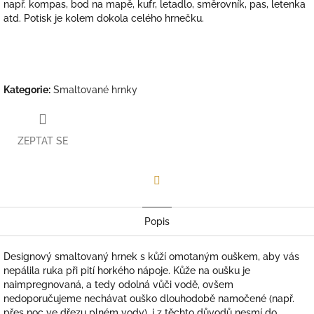
např. kompas, bod na mapě, kufr, letadlo, směrovník, pas, letenka
atd. Potisk je kolem dokola celého hrnečku.
Kategorie
:
Smaltované hrnky
ZEPTAT SE
Facebook
Popis
Designový smaltovaný hrnek s kůží omotaným ouškem, aby vás
nepálila ruka při pití horkého nápoje. Kůže na oušku je
naimpregnovaná, a tedy odolná vůči vodě, ovšem
nedoporučujeme nechávat ouško dlouhodobě namočené (např.
přes noc ve dřezu plném vody), i z těchto důvodů
nesmí do