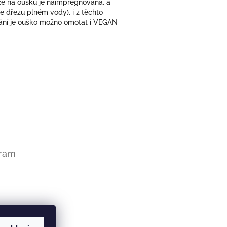
že na oušku je naimpregnovaná, a
dřezu plném vody), i z těchto
řání je ouško možno omotat i VEGAN
gram