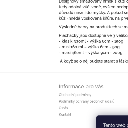
Designový smaltovaný hrnek s kůží o
tedy odolná vůči vodě, ovšem nedop
důvodů
nesmí do myčky. A pokud se 
kůží (hnědá voskovaná šňůra, na prv
Výsledné barvy na produktech se moh
Plecháčky jsou dostupné ve 3 veliko
- klasik 330ml - výška 8cm - 150g
- mini 160 ml – výška 6cm - 90g
- maxi 460ml – výška 9cm - 200g
A když se o něj budete starat s lá
Z
á
Informace pro vás
p
a
Obchodní podmínky
t
Podmínky ochrany osobních údajů
í
O nás
Kontakt
Tento web 