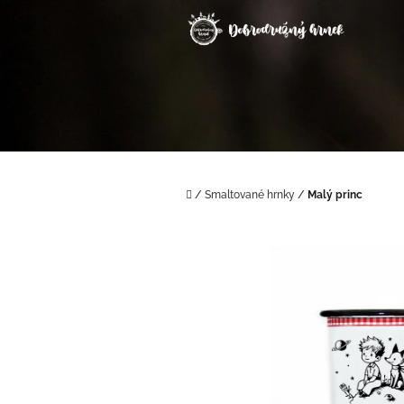
Přejít
na
obsah
Domů
/
Smaltované hrnky
/
Malý princ