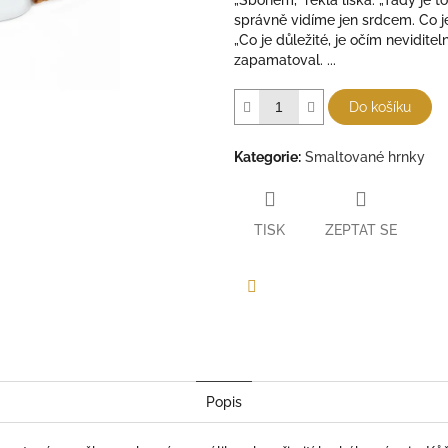
„Sbohem,“ řekla liška. „Tady je t
správně vidíme jen srdcem. Co je 
„Co je důležité, je očím neviditel
zapamatoval. ...
Do košíku
Kategorie
:
Smaltované hrnky
TISK
ZEPTAT SE
Facebook
Popis