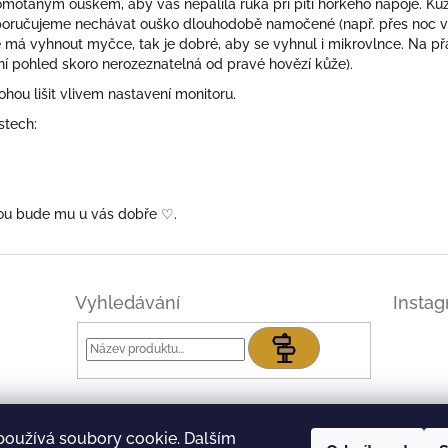
motaným ouškem, aby vás nepálila ruka při pití horkého nápoje. Ků
oručujeme nechávat ouško dlouhodobě namočené (např. přes noc ve 
má vyhnout myčce, tak je dobré, aby se vyhnul i mikrovlnce. Na p
ní pohled skoro nerozeznatelná od pravé hovězí kůže).
ou lišit vlivem nastavení monitoru.
stech:
skou bude mu u vás dobře
♡.
Vyhledávání
Insta
Hledat
používá soubory cookie. Dalším