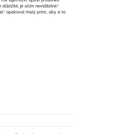
o mé tajemství, úplně prostinké:
důležité, je očím neviditelné.“
né,“ opakoval malý princ, aby si to