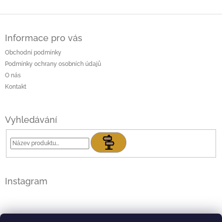
Z
á
Informace pro vás
p
a
Obchodní podmínky
t
Podmínky ochrany osobních údajů
í
O nás
Kontakt
Vyhledávání
Hledat
Instagram