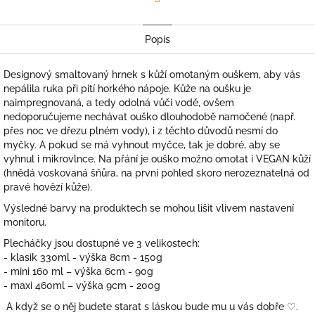
Facebook
Popis
Designový smaltovaný hrnek s kůží omotaným ouškem, aby vás
nepálila ruka při pití horkého nápoje. Kůže na oušku je
naimpregnovaná, a tedy odolná vůči vodě, ovšem
nedoporučujeme nechávat ouško dlouhodobě namočené (např.
přes noc ve dřezu plném vody), i z těchto důvodů
nesmí do
myčky. A pokud se má vyhnout myčce, tak je dobré, aby se
vyhnul i mikrovlnce. Na přání je ouško možno omotat i VEGAN kůží
(hnědá voskovaná šňůra, na první pohled skoro nerozeznatelná od
pravé hovězí kůže).
Výsledné barvy na produktech se mohou lišit vlivem nastavení
monitoru.
Plecháčky jsou dostupné ve 3 velikostech:
- klasik 330ml - výška 8cm - 150g
- mini 160 ml – výška 6cm - 90g
- maxi 460ml – výška 9cm - 200g
A když se o něj budete starat s láskou bude mu u vás dobře
♡.