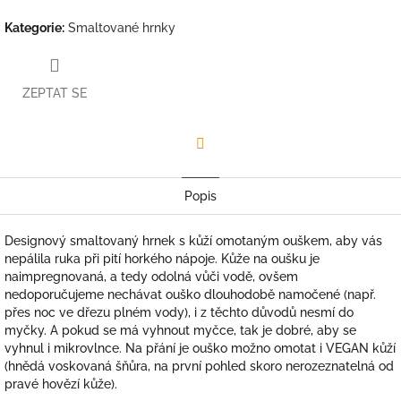
Kategorie
:
Smaltované hrnky
ZEPTAT SE
Facebook
Popis
Designový smaltovaný hrnek s kůží omotaným ouškem, aby vás
nepálila ruka při pití horkého nápoje. Kůže na oušku je
naimpregnovaná, a tedy odolná vůči vodě, ovšem
nedoporučujeme nechávat ouško dlouhodobě namočené (např.
přes noc ve dřezu plném vody), i z těchto důvodů
nesmí do
myčky. A pokud se má vyhnout myčce, tak je dobré, aby se
vyhnul i mikrovlnce. Na přání je ouško možno omotat i VEGAN kůží
(hnědá voskovaná šňůra, na první pohled skoro nerozeznatelná od
pravé hovězí kůže).