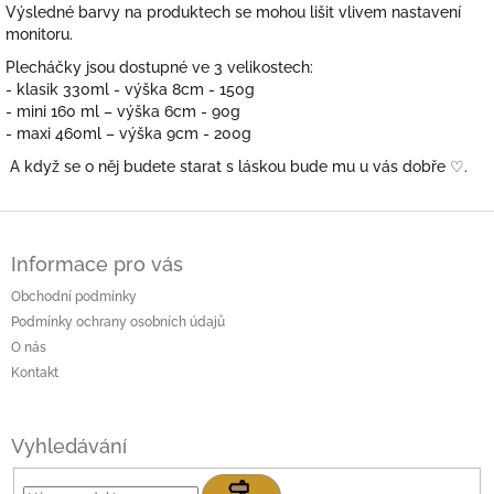
Výsledné barvy na produktech se mohou lišit vlivem nastavení
monitoru.
Plecháčky jsou dostupné ve 3 velikostech:
- klasik 330ml - výška 8cm - 150g
- mini 160 ml – výška 6cm - 90g
- maxi 460ml – výška 9cm - 200g
A když se o něj budete starat s láskou bude mu u vás dobře
♡.
Z
á
Informace pro vás
p
a
Obchodní podmínky
t
Podmínky ochrany osobních údajů
í
O nás
Kontakt
Vyhledávání
Hledat