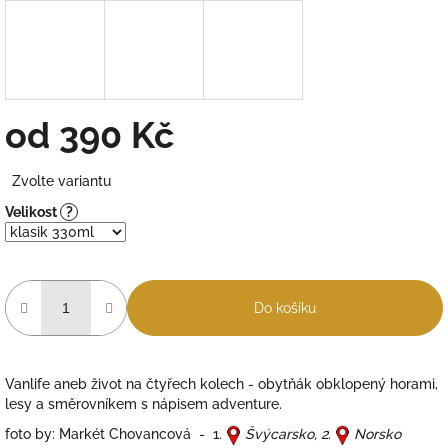
od
390 Kč
Měrná
Zvolte variantu
cena:
Velikost
?
Do košíku
Vanlife aneb život na čtyřech kolech - obytňák obklopený horami,
lesy a směrovníkem s nápisem adventure.
foto by: Markét Chovancová - 1.
Švýcarsko, 2
.
Norsko