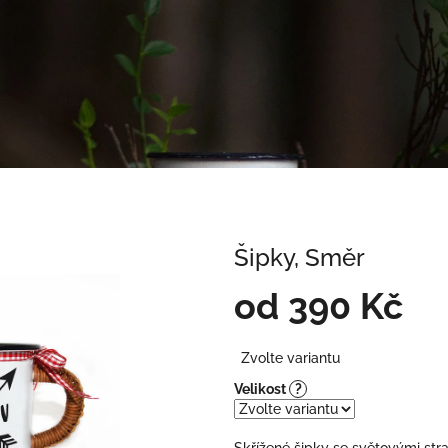
Šipky, Směr
od
390 Kč
Měrná
Zvolte variantu
cena:
Velikost
?