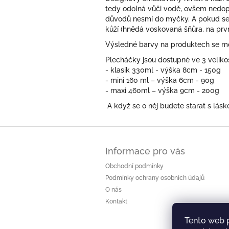
tedy odolná vůči vodě, ovšem nedop
důvodů
nesmí do myčky. A pokud se 
kůží (hnědá voskovaná šňůra, na prv
Výsledné barvy na produktech se moh
Plecháčky jsou dostupné ve 3 veliko
- klasik 330ml - výška 8cm - 150g
- mini 160 ml – výška 6cm - 90g
- maxi 460ml – výška 9cm - 200g
A když se o něj budete starat s lá
Z
á
Informace pro vás
p
a
Obchodní podmínky
t
Podmínky ochrany osobních údajů
í
O nás
Kontakt
Tento web 