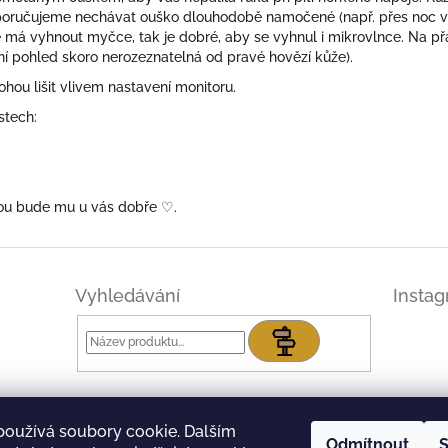
oručujeme nechávat ouško dlouhodobě namočené (např. přes noc ve 
má vyhnout myčce, tak je dobré, aby se vyhnul i mikrovlnce. Na p
ní pohled skoro nerozeznatelná od pravé hovězí kůže).
ou lišit vlivem nastavení monitoru.
stech:
skou bude mu u vás dobře
♡.
Vyhledávání
Insta
Hledat
používá soubory cookie. Dalším
Odmítnout
S