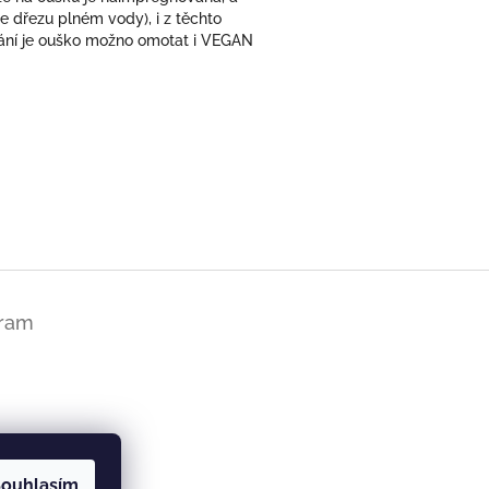
dřezu plném vody), i z těchto
řání je ouško možno omotat i VEGAN
gram
ouhlasím