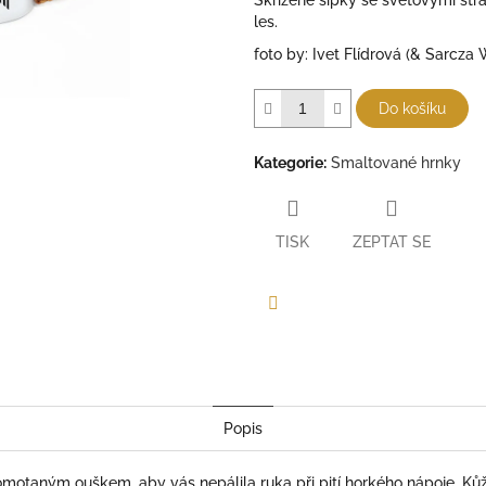
Skřížené šipky se světovými str
les.
foto by: Ivet Flídrová (& Sarcza 
Do košíku
Kategorie
:
Smaltované hrnky
TISK
ZEPTAT SE
Facebook
Popis
motaným ouškem, aby vás nepálila ruka při pití horkého nápoje. Ků