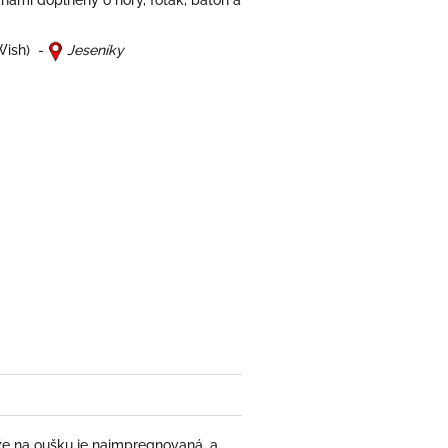
anami doplněny o hory, foťák, batoh a
Wish) -
Jeseníky
že na oušku je naimpregnovaná, a