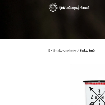
Přejít
na
obsah
Domů
/
Smaltované hrnky
/
Šipky, Směr