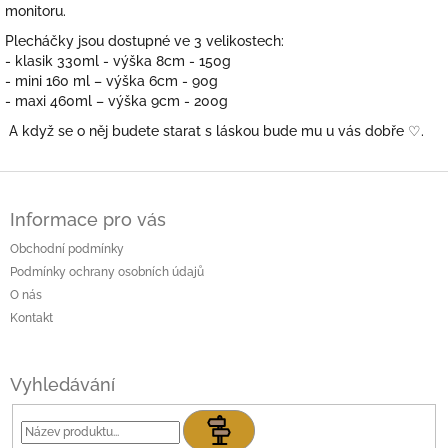
monitoru.
Plecháčky jsou dostupné ve 3 velikostech:
- klasik 330ml - výška 8cm - 150g
- mini 160 ml – výška 6cm - 90g
- maxi 460ml – výška 9cm - 200g
A když se o něj budete starat s láskou bude mu u vás dobře
♡.
Z
á
Informace pro vás
p
a
Obchodní podmínky
t
Podmínky ochrany osobních údajů
í
O nás
Kontakt
Vyhledávání
Hledat