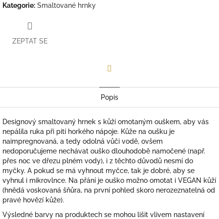
Kategorie
:
Smaltované hrnky
ZEPTAT SE
Facebook
Popis
Designový smaltovaný hrnek s kůží omotaným ouškem, aby vás
nepálila ruka při pití horkého nápoje. Kůže na oušku je
naimpregnovaná, a tedy odolná vůči vodě, ovšem
nedoporučujeme nechávat ouško dlouhodobě namočené (např.
přes noc ve dřezu plném vody), i z těchto důvodů
nesmí do
myčky. A pokud se má vyhnout myčce, tak je dobré, aby se
vyhnul i mikrovlnce. Na přání je ouško možno omotat i VEGAN kůží
(hnědá voskovaná šňůra, na první pohled skoro nerozeznatelná od
pravé hovězí kůže).
Výsledné barvy na produktech se mohou lišit vlivem nastavení