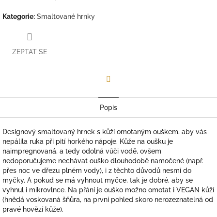
Kategorie
:
Smaltované hrnky
ZEPTAT SE
Facebook
Popis
Designový smaltovaný hrnek s kůží omotaným ouškem, aby vás
nepálila ruka při pití horkého nápoje. Kůže na oušku je
naimpregnovaná, a tedy odolná vůči vodě, ovšem
nedoporučujeme nechávat ouško dlouhodobě namočené (např.
přes noc ve dřezu plném vody), i z těchto důvodů
nesmí do
myčky. A pokud se má vyhnout myčce, tak je dobré, aby se
vyhnul i mikrovlnce. Na přání je ouško možno omotat i VEGAN kůží
(hnědá voskovaná šňůra, na první pohled skoro nerozeznatelná od
pravé hovězí kůže).