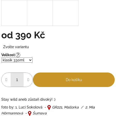
od
390 Kč
Měrná
Zvolte variantu
cena:
Velikost
?
Do košíku
Stay wild aneb zůstaň divoký! :)
foto by: 1. Luci Sokolová -
GR221, Mallorka / 2. Mia
Hö
rmannová -
Šumava