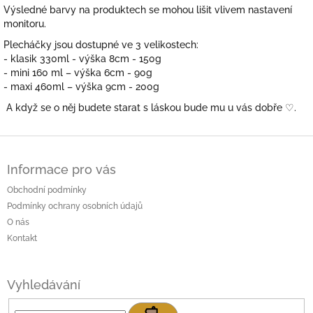
Výsledné barvy na produktech se mohou lišit vlivem nastavení
monitoru.
Plecháčky jsou dostupné ve 3 velikostech:
- klasik 330ml - výška 8cm - 150g
- mini 160 ml – výška 6cm - 90g
- maxi 460ml – výška 9cm - 200g
A když se o něj budete starat s láskou bude mu u vás dobře
♡.
Z
á
Informace pro vás
p
a
Obchodní podmínky
t
Podmínky ochrany osobních údajů
í
O nás
Kontakt
Vyhledávání