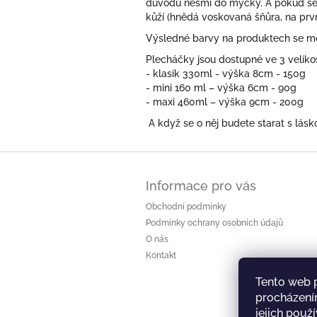
důvodů
nesmí do myčky. A pokud se 
kůží (hnědá voskovaná šňůra, na prv
Výsledné barvy na produktech se moh
Plecháčky jsou dostupné ve 3 veliko
- klasik 330ml - výška 8cm - 150g
- mini 160 ml – výška 6cm - 90g
- maxi 460ml – výška 9cm - 200g
A když se o něj budete starat s lá
Z
á
Informace pro vás
p
a
Obchodní podmínky
t
Podmínky ochrany osobních údajů
í
O nás
Kontakt
Tento web 
procházení
jejich použ