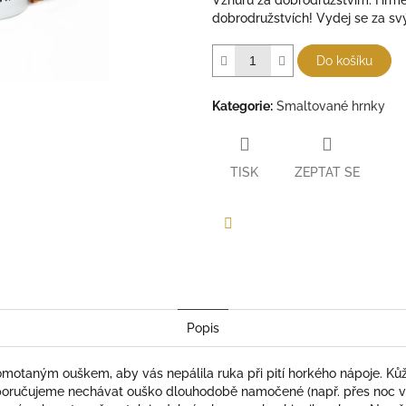
Vzhůru za dobrodružstvím. Hrmek
dobrodružstvích! Vydej se za sv
Do košíku
Kategorie
:
Smaltované hrnky
TISK
ZEPTAT SE
Facebook
Popis
motaným ouškem, aby vás nepálila ruka při pití horkého nápoje. Ků
oručujeme nechávat ouško dlouhodobě namočené (např. přes noc ve 