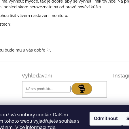
má vyhnout myčce, tak je dobré, aby se vyhnul i mikrovlnce. Na p
ní pohled skoro nerozeznatelná od pravé hovězí kůže).
ou lišit vlivem nastavení monitoru.
stech:
skou bude mu u vás dobře
♡.
Vyhledávání
Insta
Hledat
používá soubory cookie. Dalším
Odmítnout
S
m tohoto webu vyjadřujete souhlas s
íváním.. Více informací
zde
.