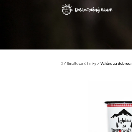
Přejít
na
obsah
Domů
/
Smaltované hrnky
/
Vzhůru za dobrod