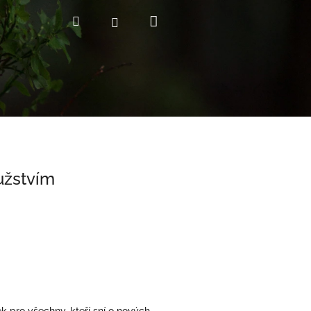
Nákupní
Hledat
Přihlášení
košík
užstvím