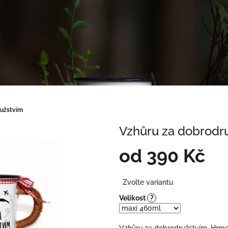
ružstvím
Vzhůru za dobrodr
od
390 Kč
Měrná
Zvolte variantu
cena:
Velikost
?