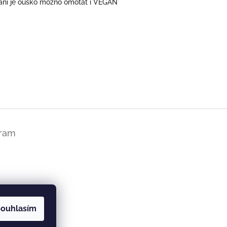
řání je ouško možno omotat i VEGAN
gram
ouhlasím