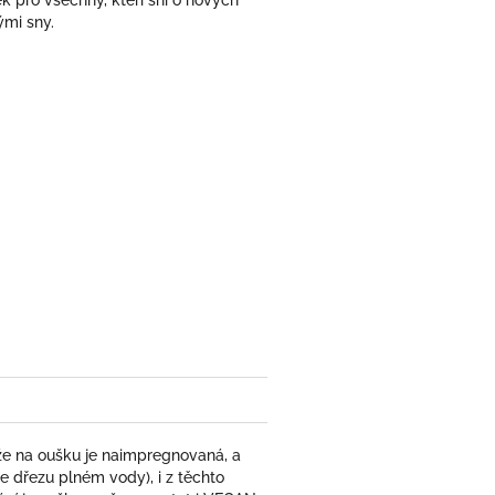
 pro všechny, kteří sní o nových
ými sny.
že na oušku je naimpregnovaná, a
dřezu plném vody), i z těchto