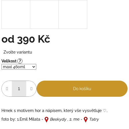
od
390 Kč
Měrná
Zvolte variantu
cena:
Velikost
?
Do košíku
Hrnek s motivem hor a nápisem, který vše vysvětluje ♡.
foto by: 1.Emil Milata -
Beskydy ,
2. me -
Tatry