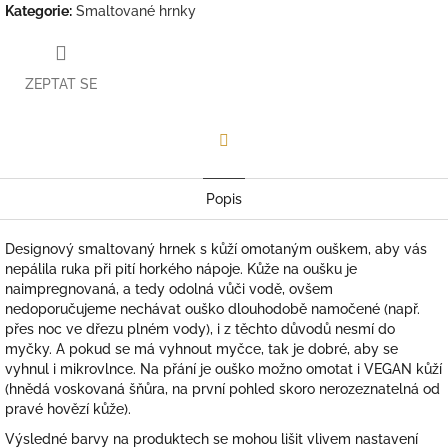
Kategorie
:
Smaltované hrnky
ZEPTAT SE
Facebook
Popis
Designový smaltovaný hrnek s kůží omotaným ouškem, aby vás
nepálila ruka při pití horkého nápoje. Kůže na oušku je
naimpregnovaná, a tedy odolná vůči vodě, ovšem
nedoporučujeme nechávat ouško dlouhodobě namočené (např.
přes noc ve dřezu plném vody), i z těchto důvodů
nesmí do
myčky. A pokud se má vyhnout myčce, tak je dobré, aby se
vyhnul i mikrovlnce. Na přání je ouško možno omotat i VEGAN kůží
(hnědá voskovaná šňůra, na první pohled skoro nerozeznatelná od
pravé hovězí kůže).
Výsledné barvy na produktech se mohou lišit vlivem nastavení