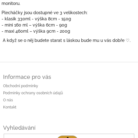
monitoru.
Plecháčky jsou dostupné ve 3 velikostech:
- klasik 330ml - výška 8cm - 150g
- mini 160 ml – výška 6cm - 90g
- maxi 460ml – výška 9cm - 200g
A když se o něj budete starat s láskou bude mu u vás dobře
♡.
Z
á
Informace pro vás
p
a
Obchodní podmínky
t
Podmínky ochrany osobních údajů
í
O nás
Kontakt
Vyhledávání