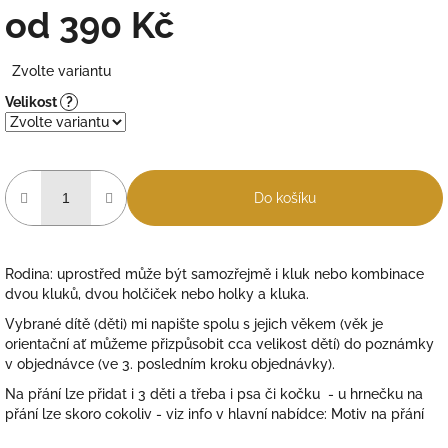
od
390 Kč
Měrná
Zvolte variantu
cena:
Velikost
?
Do košíku
Rodina: uprostřed může být samozřejmě i kluk nebo kombinace
dvou kluků, dvou holčiček nebo holky a kluka.
Vybrané dítě (děti) mi napište spolu s jejich věkem (věk je
orientační ať můžeme přizpůsobit cca velikost dětí) do poznámky
v objednávce
(ve 3. posledním kroku objednávky).
Na přání lze přidat i 3 děti a třeba i psa či kočku - u hrnečku na
přání lze skoro cokoliv - viz info v hlavní nabídce: Motiv na přání