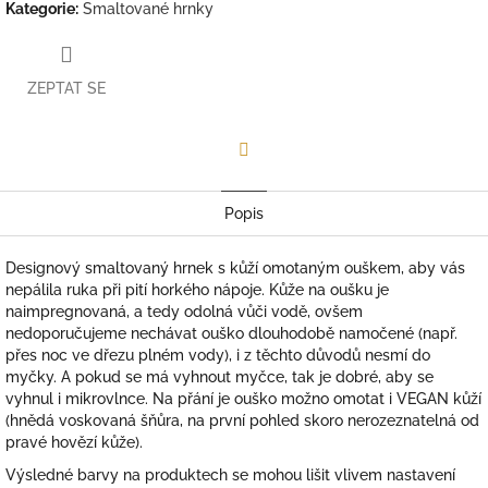
Kategorie
:
Smaltované hrnky
ZEPTAT SE
Facebook
Popis
Designový smaltovaný hrnek s kůží omotaným ouškem, aby vás
nepálila ruka při pití horkého nápoje. Kůže na oušku je
naimpregnovaná, a tedy odolná vůči vodě, ovšem
nedoporučujeme nechávat ouško dlouhodobě namočené (např.
přes noc ve dřezu plném vody), i z těchto důvodů
nesmí do
myčky. A pokud se má vyhnout myčce, tak je dobré, aby se
vyhnul i mikrovlnce. Na přání je ouško možno omotat i VEGAN kůží
(hnědá voskovaná šňůra, na první pohled skoro nerozeznatelná od
pravé hovězí kůže).
Výsledné barvy na produktech se mohou lišit vlivem nastavení