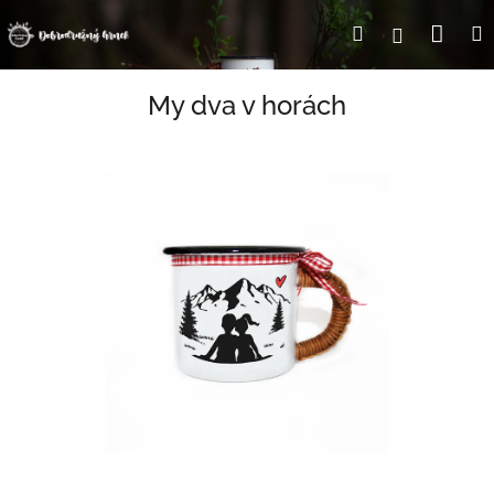
Přejít
Nák
Hledat
Přihlášení
na
obsah
koší
My dva v horách