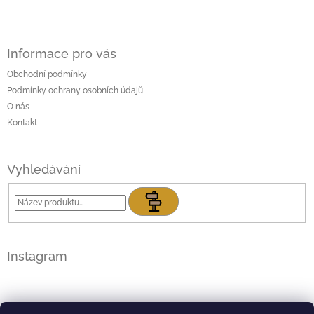
Z
á
Informace pro vás
p
a
Obchodní podmínky
t
Podmínky ochrany osobních údajů
í
O nás
Kontakt
Vyhledávání
Hledat
Instagram