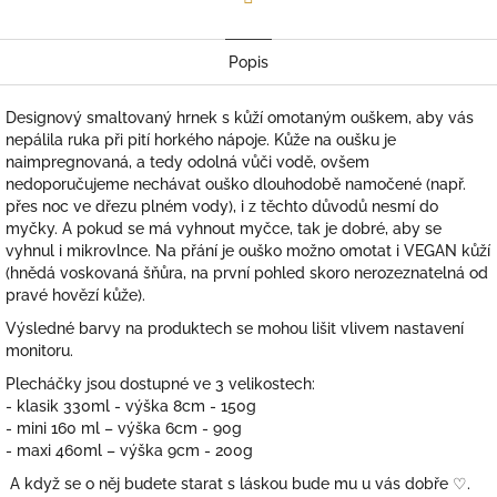
Facebook
Popis
Designový smaltovaný hrnek s kůží omotaným ouškem, aby vás
nepálila ruka při pití horkého nápoje. Kůže na oušku je
naimpregnovaná, a tedy odolná vůči vodě, ovšem
nedoporučujeme nechávat ouško dlouhodobě namočené (např.
přes noc ve dřezu plném vody), i z těchto důvodů
nesmí do
myčky. A pokud se má vyhnout myčce, tak je dobré, aby se
vyhnul i mikrovlnce. Na přání je ouško možno omotat i VEGAN kůží
(hnědá voskovaná šňůra, na první pohled skoro nerozeznatelná od
pravé hovězí kůže).
Výsledné barvy na produktech se mohou lišit vlivem nastavení
monitoru.
Plecháčky jsou dostupné ve 3 velikostech:
- klasik 330ml - výška 8cm - 150g
- mini 160 ml – výška 6cm - 90g
- maxi 460ml – výška 9cm - 200g
A když se o něj budete starat s láskou bude mu u vás dobře
♡.