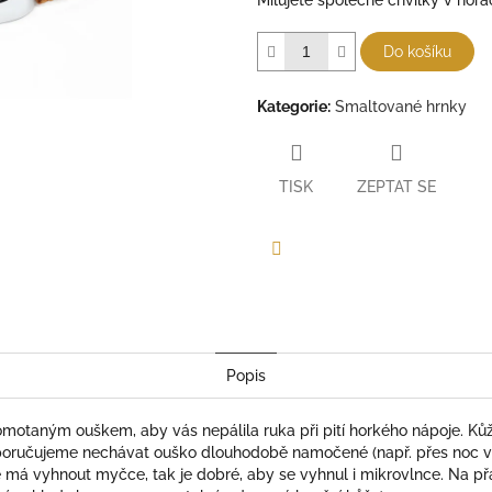
Milujete společné chvilky v horá
Do košíku
Kategorie
:
Smaltované hrnky
TISK
ZEPTAT SE
Facebook
Popis
motaným ouškem, aby vás nepálila ruka při pití horkého nápoje. Ků
oručujeme nechávat ouško dlouhodobě namočené (např. přes noc ve 
má vyhnout myčce, tak je dobré, aby se vyhnul i mikrovlnce. Na p