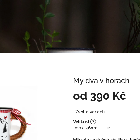
My dva v horách
od
390 Kč
Měrná
Zvolte variantu
cena:
Velikost
?