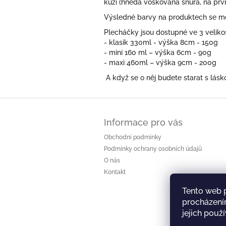
kůží (hnědá voskovaná šňůra, na prv
Výsledné barvy na produktech se moh
Plecháčky jsou dostupné ve 3 veliko
- klasik 330ml - výška 8cm - 150g
- mini 160 ml – výška 6cm - 90g
- maxi 460ml – výška 9cm - 200g
A když se o něj budete starat s lá
Z
á
Informace pro vás
p
a
Obchodní podmínky
t
Podmínky ochrany osobních údajů
í
O nás
Kontakt
Tento web 
procházení
jejich použ