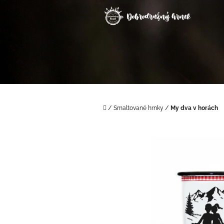
Přejít
na
obsah
Domů
/
Smaltované hrnky
/
My dva v horách