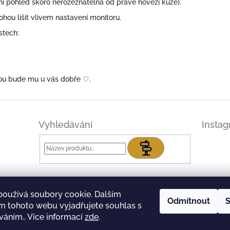
ní pohled skoro nerozeznatelná od pravé hovězí kůže).
ou lišit vlivem nastavení monitoru.
stech:
skou bude mu u vás dobře
♡.
Vyhledávání
Insta
Hledat
používá soubory cookie. Dalším
Odmítnout
S
m tohoto webu vyjadřujete souhlas s
íváním.. Více informací
zde
.