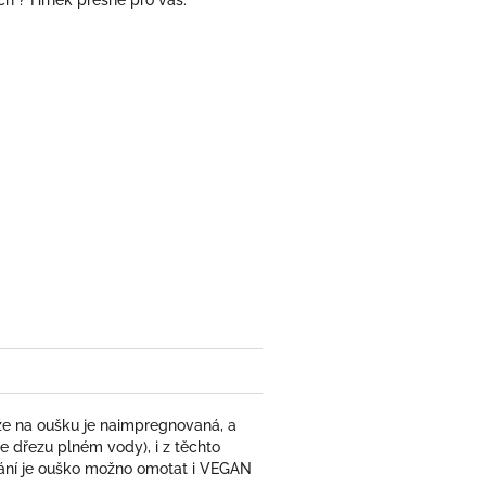
ch ? Hrnek přesně pro vás.
že na oušku je naimpregnovaná, a
dřezu plném vody), i z těchto
řání je ouško možno omotat i VEGAN