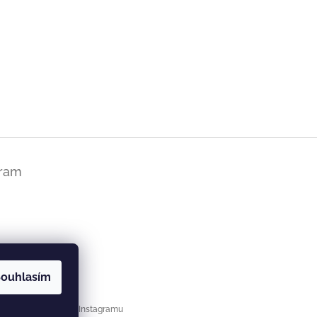
gram
ouhlasím
Sledovat na Instagramu