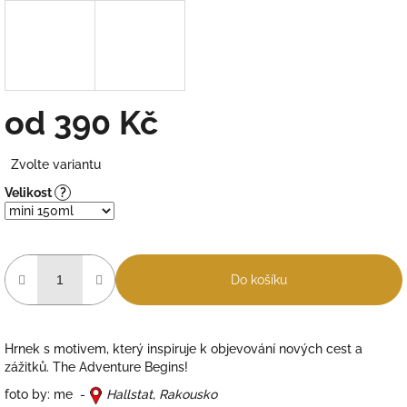
od
390 Kč
Měrná
Zvolte variantu
cena:
Velikost
?
Do košíku
Hrnek s motivem, který inspiruje k objevování nových cest a
zážitků. The Adventure Begins!
foto by: me -
Hallstat, Rakousko