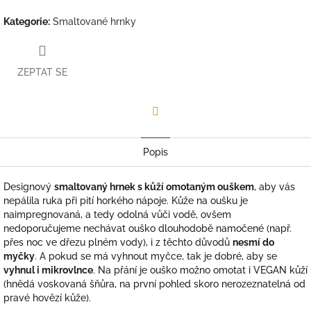
Kategorie
:
Smaltované hrnky
ZEPTAT SE
Facebook
Popis
Designový
smaltovaný hrnek s kůží omotaným ouškem
, aby vás
nepálila ruka při pití horkého nápoje. Kůže na oušku je
naimpregnovaná, a tedy odolná vůči vodě, ovšem
nedoporučujeme nechávat ouško dlouhodobě namočené (např.
přes noc ve dřezu plném vody), i z těchto důvodů
nesmí do
myčky
. A pokud se má vyhnout myčce, tak je dobré, aby se
vyhnul i mikrovlnce
. Na přání je ouško možno omotat i VEGAN kůží
(hnědá voskovaná šňůra, na první pohled skoro nerozeznatelná od
pravé hovězí kůže).