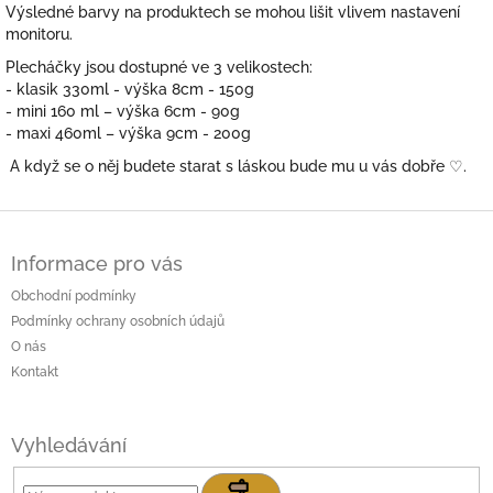
Výsledné barvy na produktech se mohou lišit vlivem nastavení
monitoru.
Plecháčky jsou dostupné ve 3 velikostech:
- klasik 330ml - výška 8cm - 150g
- mini 160 ml – výška 6cm - 90g
- maxi 460ml – výška 9cm - 200g
A když se o něj budete starat s láskou bude mu u vás dobře
♡.
Z
á
Informace pro vás
p
a
Obchodní podmínky
t
Podmínky ochrany osobních údajů
í
O nás
Kontakt
Vyhledávání
Hledat