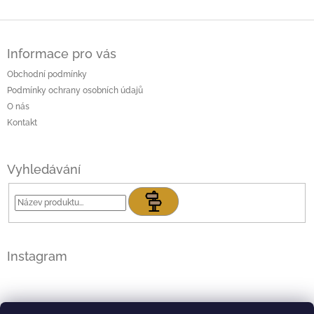
Z
á
Informace pro vás
p
a
Obchodní podmínky
t
Podmínky ochrany osobních údajů
í
O nás
Kontakt
Vyhledávání
Hledat
Instagram