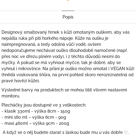
Facebook
Popis
Designový smaltovaný hrnek s kůží omotaným ouškem, aby vás
nepálila ruka při pití horkého nápoje. Kůže na oušku je
naimpregnovaná, a tedy odolná vůči vodě, ovšem
nedoporučujeme nechávat ouško dlouhodobě namočené (např.
přes noc ve dřezu plném vody), i z těchto důvodů
nesmí do
myčky. A pokud se má vyhnout myčce, tak je dobré, aby se
vyhnul i mikrovlnce. Na přání je ouško možno omotat i VEGAN kůží
(hnědá voskovaná šňůra, na první pohled skoro nerozeznatelná od
pravé hovězí kůže).
Výsledné barvy na produktech se mohou lišit vlivem nastavení
monitoru.
Plecháčky jsou dostupné ve 3 velikostech:
- klasik 330ml - výška 8cm - 150g
- mini 160 ml – výška 6cm - 90g
- maxi 460ml – výška 9cm - 200g
A když se o něj budete starat s láskou bude mu u vás dobře
♡.