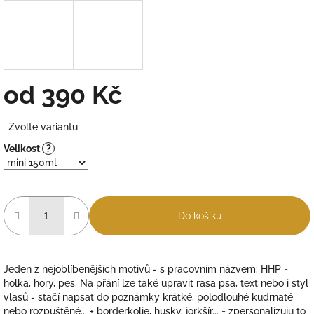
od
390 Kč
Měrná
Zvolte variantu
cena:
Velikost
?
Do košíku
Jeden z nejoblíbenějších motivů - s pracovním názvem: HHP =
holka, hory, pes. Na přání lze také upravit rasa psa, text nebo i styl
vlasů - stačí napsat do poznámky krátké, polodlouhé kudrnaté
nebo rozpuštěné... + borderkolie, husky, jorkšír... = zpersonalizuju to