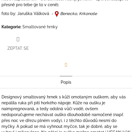
přesně pro tebe (je to v ceně).
foto by: Jaruška Válková -
Benecko, Krkonoše
Kategorie
:
Smaltované hrnky
ZEPTAT SE
Facebook
Popis
Designový smaltovaný hrnek s kůží omotaným ouškem, aby vás
nepálila ruka při pití horkého nápoje. Kůže na oušku je
naimpregnovaná, a tedy odolná vůči vodě, ovšem
nedoporučujeme nechávat ouško dlouhodobě namočené (např.
přes noc ve dřezu plném vody), i z těchto důvodů
nesmí do
myčky. A pokud se má vyhnout myčce, tak je dobré, aby se