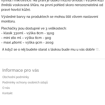
vyhnul i mikrovlnce. Na přání je ouško možno omotat i VEGAN kůží
(hnědá voskovaná šňůra, na první pohled skoro nerozeznatelná od
pravé hovězí kůže).
Výsledné barvy na produktech se mohou lišit vlivem nastavení
monitoru.
Plecháčky jsou dostupné ve 3 velikostech:
- klasik 330ml - výška 8cm - 150g
- mini 160 ml – výška 6cm - 90g
- maxi 460ml – výška 9cm - 200g
A když se o něj budete starat s láskou bude mu u vás dobře
♡.
Z
á
Informace pro vás
p
a
Obchodní podmínky
t
Podmínky ochrany osobních údajů
í
O nás
Kontakt