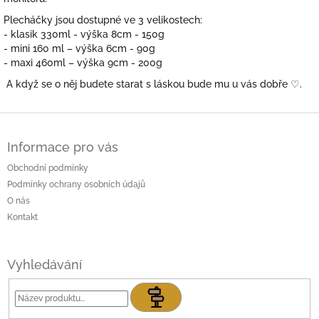
Plecháčky jsou dostupné ve 3 velikostech:
- klasik 330ml - výška 8cm - 150g
- mini 160 ml – výška 6cm - 90g
- maxi 460ml – výška 9cm - 200g
A když se o něj budete starat s láskou bude mu u vás dobře
♡.
Z
á
Informace pro vás
p
a
Obchodní podmínky
t
Podmínky ochrany osobních údajů
í
O nás
Kontakt
Vyhledávání
Hledat