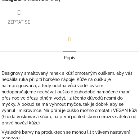
ZEPTAT SE
Facebook
Popis
Designový smaltovaný hrnek s kůží omotaným ouškem, aby vás
nepálila ruka při pití horkého nápoje. Kůže na oušku je
naimpregnovaná, a tedy odolná vůči vodě, ovšem
nedoporučujeme nechávat ouško dlouhodobě namočené (např.
přes noc ve dřezu plném vody), i z těchto důvodů
nesmí do
myčky. A pokud se má vyhnout myčce, tak je dobré, aby se
vyhnul i mikrovlnce. Na přání je ouško možno omotat i VEGAN kůží
(hnědá voskovaná šňůra, na první pohled skoro nerozeznatelná od
pravé hovězí kůže).
Výsledné barvy na produktech se mohou lišit vlivem nastavení
monitoru.