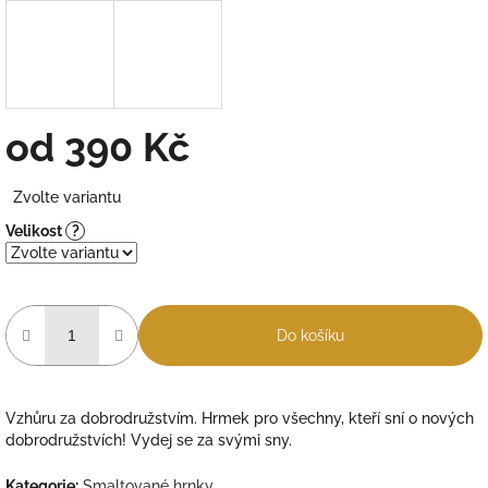
od
390 Kč
Měrná
Zvolte variantu
cena:
Velikost
?
Do košíku
Vzhůru za dobrodružstvím. Hrmek pro všechny, kteří sní o nových
dobrodružstvích! Vydej se za svými sny.
Kategorie
:
Smaltované hrnky