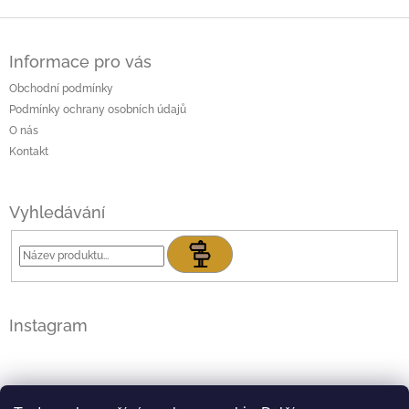
Z
á
Informace pro vás
p
a
Obchodní podmínky
t
Podmínky ochrany osobních údajů
í
O nás
Kontakt
Vyhledávání
Hledat
Instagram