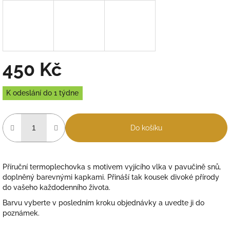
450 Kč
Měrná
K odeslání do 1 týdne
cena:
Do košíku
Příruční termoplechovka s motivem vyjícího vlka v pavučině snů,
doplněný barevnými kapkami. Přináší tak kousek divoké přírody
do vašeho každodenního života.
Barvu vyberte v posledním kroku objednávky a uvedte ji do
poznámek.