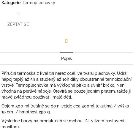
Kategorie
:
Termoplechovky
ZEPTAT SE
Facebook
Popis
Příruční termoska z kvalitní nerez oceli ve tvaru plechovky. Udrží
nápoj teplý až 5h a studený až 10h díky oboustranné termoizolační
vrstvě. Termoplechovka má výklopné pítko a uvnitř brčko. Není
vhodná na perlivé nápoje. Otevírá se pouze jedním prstem, takže ji
hravě zvládnou používat i malé děti.
Objem 500 ml (reálně se do ní vejde cca 400ml tekutiny) / výška
19 cm / hmotnost 290 g.
Výsledné barvy na produktech se mohou lišit vlivem nastavení
monitoru.