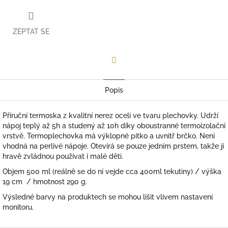
ZEPTAT SE
Facebook
Popis
Příruční termoska z kvalitní nerez oceli ve tvaru plechovky. Udrží
nápoj teplý až 5h a studený až 10h díky oboustranné termoizolační
vrstvě. Termoplechovka má výklopné pítko a uvnitř brčko. Není
vhodná na perlivé nápoje. Otevírá se pouze jedním prstem, takže ji
hravě zvládnou používat i malé děti.
Objem 500 ml (reálně se do ní vejde cca 400ml tekutiny) / výška
19 cm / hmotnost 290 g.
Výsledné barvy na produktech se mohou lišit vlivem nastavení
monitoru.