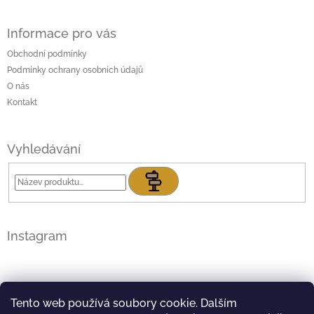
Z
á
Informace pro vás
p
a
Obchodní podmínky
t
Podmínky ochrany osobních údajů
í
O nás
Kontakt
Vyhledávání
Hledat
Instagram
Tento web používá soubory cookie. Dalším