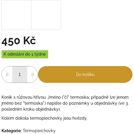
450 Kč
Měrná
K odeslání do 1 týdne
cena:
Do košíku
Koník s růžovou hřívou. Jméno ("čí" termoska, případně lze jenom
jméno bez "termoska") napište do poznámky u objednávky (ve 3.
posledním kroku objednávky).
Kolem dokola termoplechovky jsou hvězdy.
Kategorie
:
Termoplechovky