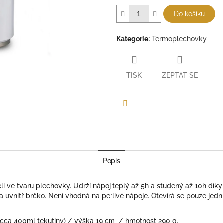
Do košíku
Kategorie
:
Termoplechovky
TISK
ZEPTAT SE
Facebook
Popis
eli ve tvaru plechovky. Udrží nápoj teplý až 5h a studený až 10h dík
uvnitř brčko. Není vhodná na perlivé nápoje. Otevírá se pouze jední
e cca 400ml tekutiny) / výška 19 cm / hmotnost 290 g.