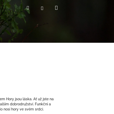
Nákupní
Hledat
Přihlášení
košík
m Hory jsou láska. Ať už jste na
dalším dobrodružství. Funkční a
o nosí hory ve svém srdci.