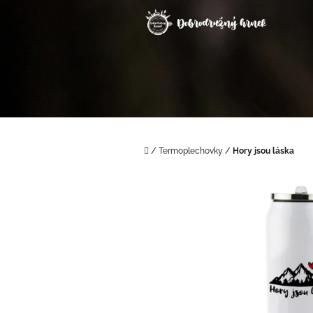
Přejít
na
obsah
Domů
/
Termoplechovky
/
Hory jsou láska