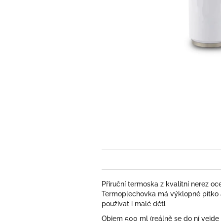
Příruční termoska z kvalitní nerez oc
Termoplechovka má výklopné pítko a 
používat i malé děti.
Objem 500 ml (reálně se do ní vejd