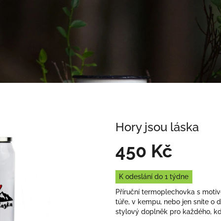
Hory jsou láska
450 Kč
Měrná
K odeslání do 1 týdne
cena:
Příruční termoplechovka s motive
túře, v kempu, nebo jen sníte o 
stylový doplněk pro každého, kd