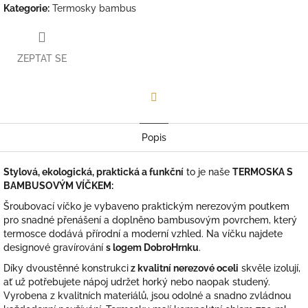
Kategorie
:
Termosky bambus
ZEPTAT SE
Facebook
Popis
Stylová, ekologická, praktická a funkční
to je naše
TERMOSKA S
BAMBUSOVÝM VÍČKEM:
Šroubovací víčko je vybaveno praktickým nerezovým poutkem
pro snadné přenášení a doplněno bambusovým povrchem, který
termosce dodává přírodní a moderní vzhled. Na víčku najdete
designové gravírování
s logem DobroHrnku
.
Díky dvoustěnné konstrukci
z kvalitní nerezové oceli
skvěle izolují,
ať už potřebujete nápoj udržet horký nebo naopak studený.
Vyrobena z kvalitních materiálů, jsou odolné a snadno zvládnou