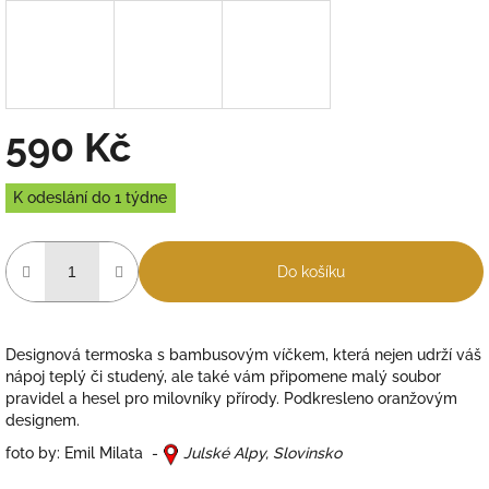
590 Kč
Měrná
K odeslání do 1 týdne
cena:
Do košíku
Designová termoska s bambusovým víčkem, která nejen udrží váš
nápoj teplý či studený, ale také vám připomene malý soubor
pravidel a hesel pro milovníky přírody. Podkresleno oranžovým
designem.
foto by: Emil Milata -
Julské Alpy, Slovinsko