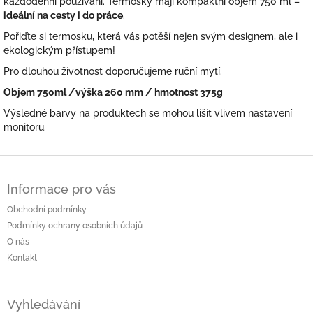
každodenní používání. Termosky mají kompaktní objem 750 ml –
ideální na cesty i do práce
.
Pořiďte si termosku, která vás potěší nejen svým designem, ale i
ekologickým přístupem!
Pro dlouhou životnost doporučujeme ruční mytí.
Objem 750ml /výška 260 mm / hmotnost 375g
Výsledné barvy na produktech se mohou lišit vlivem nastavení
monitoru.
Z
á
Informace pro vás
p
a
Obchodní podmínky
t
Podmínky ochrany osobních údajů
í
O nás
Kontakt
Vyhledávání