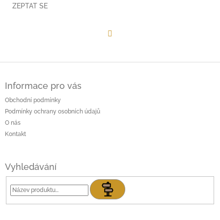
ZEPTAT SE
Facebook
Z
á
Informace pro vás
p
a
Obchodní podmínky
t
Podmínky ochrany osobních údajů
í
O nás
Kontakt
Vyhledávání
Hledat