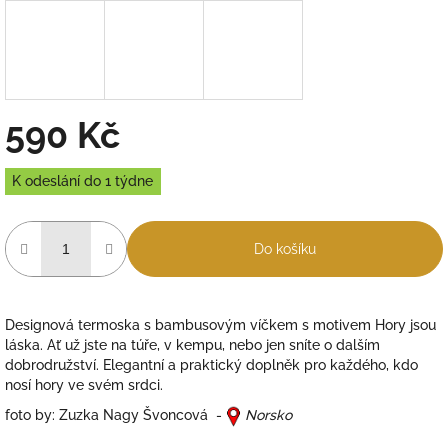
590 Kč
Měrná
K odeslání do 1 týdne
cena:
Do košíku
Designová termoska s bambusovým víčkem s motivem Hory jsou
láska. Ať už jste na túře, v kempu, nebo jen sníte o dalším
dobrodružství. Elegantní a praktický doplněk pro každého, kdo
nosí hory ve svém srdci.
foto by: Zuzka Nagy Švoncová -
Norsko