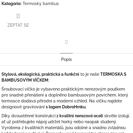
Kategorie
:
Termosky bambus
ZEPTAT SE
Facebook
Popis
Stylová, ekologická, praktická a funkční
to je naše
TERMOSKA S
BAMBUSOVÝM VÍČKEM:
Šroubovací víčko je vybaveno praktickým nerezovým poutkem
pro snadné přenášení a doplněno bambusovým povrchem, který
termosce dodává přírodní a moderní vzhled. Na víčku najdete
designové gravírování
s logem DobroHrnku
.
Díky dvoustěnné konstrukci
z kvalitní nerezové oceli
skvěle izolují,
ať už potřebujete nápoj udržet horký nebo naopak studený.
Vyrobena z kvalitních materiálů, jsou odolné a snadno zvládnou