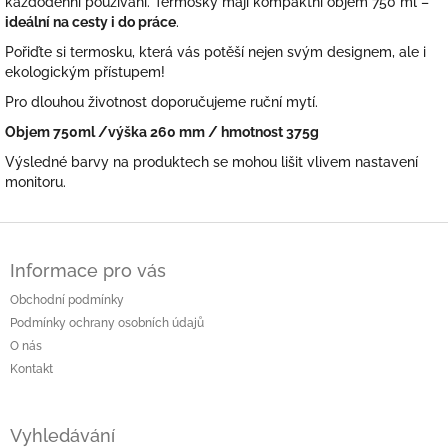
každodenní používání. Termosky mají kompaktní objem 750 ml –
ideální na cesty i do práce
.
Pořiďte si termosku, která vás potěší nejen svým designem, ale i
ekologickým přístupem!
Pro dlouhou životnost doporučujeme ruční mytí.
Objem 750ml /výška 260 mm / hmotnost 375g
Výsledné barvy na produktech se mohou lišit vlivem nastavení
monitoru.
Z
á
Informace pro vás
p
a
Obchodní podmínky
t
Podmínky ochrany osobních údajů
í
O nás
Kontakt
Vyhledávání