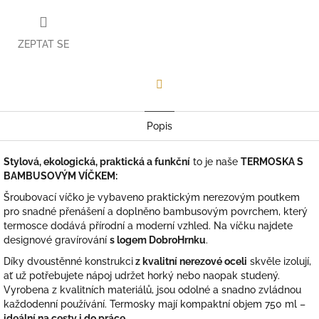
ZEPTAT SE
Facebook
Popis
Stylová, ekologická, praktická a funkční
to je naše
TERMOSKA S
BAMBUSOVÝM VÍČKEM:
Šroubovací víčko je vybaveno praktickým nerezovým poutkem
pro snadné přenášení a doplněno bambusovým povrchem, který
termosce dodává přírodní a moderní vzhled. Na víčku najdete
designové gravírování
s logem DobroHrnku
.
Díky dvoustěnné konstrukci
z kvalitní nerezové oceli
skvěle izolují,
ať už potřebujete nápoj udržet horký nebo naopak studený.
Vyrobena z kvalitních materiálů, jsou odolné a snadno zvládnou
každodenní používání. Termosky mají kompaktní objem 750 ml –
ideální na cesty i do práce
.