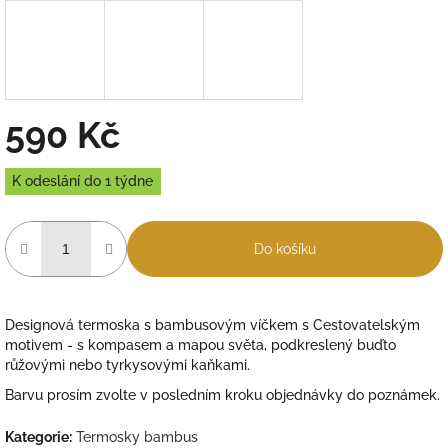
590 Kč
Měrná
K odeslání do 1 týdne
cena:
Do košíku
Designová termoska s bambusovým víčkem s Cestovatelským
motivem - s kompasem a mapou světa, podkreslený buďto
růžovými nebo tyrkysovými kaňkami.
Barvu prosím zvolte v posledním kroku objednávky do poznámek.
Kategorie
:
Termosky bambus