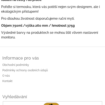
Pořiďte si termosku, která vás potěší nejen svým designem, ale i
ekologickým přístupem!
Pro dlouhou životnost doporučujeme ruční mytí.
Objem 750ml /výška 260 mm / hmotnost 375g
Výsledné barvy na produktech se mohou lišit vlivem nastavení
monitoru.
Z
á
Informace pro vás
p
a
Obchodní podmínky
t
Podmínky ochrany osobních údajů
í
O nás
Kontakt
Vyhledávání